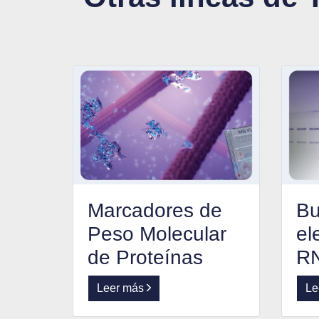
Marcadores de
Bu
Peso Molecular
el
de Proteínas
R
Leer más
Le