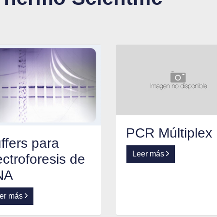
PCR Múltiplex
ffers para
Leer más
ectroforesis de
NA
er más