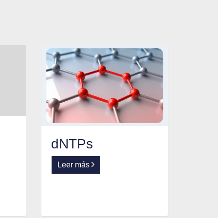
dNTPs
Leer más